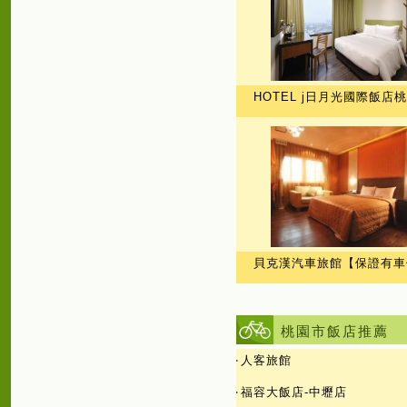
HOTEL j日月光國際飯店
貝克漢汽車旅館【保證有車
桃園市飯店推薦
‧
人客旅館
‧
福容大飯店-中壢店