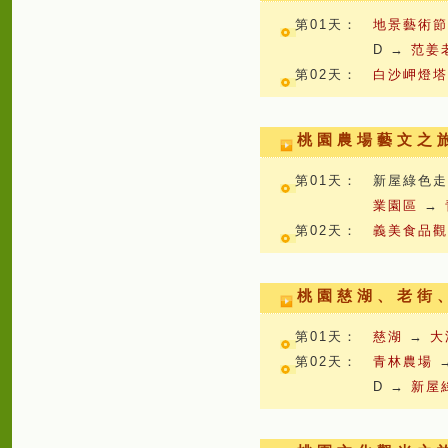
第01天：
地景藝術
D →
范姜
第02天：
白沙岬燈
桃園農場藝文之
第01天：
新屋綠色走
業園區
→
第02天：
義美食品
桃園慈湖、老街
第01天：
慈湖
→
大
第02天：
青林農場
D →
新屋