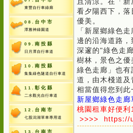
且清涼。在「新
07.
東豐自行車綠廊
看夕陽西下，落
優美。
台中市
08.
「新屋鄉綠色走
潭雅神綠園道
邊的沿海道路，
南投縣
09.
深邃的"綠色走
日月潭自行車道
樹林，景色之優
南投縣
10.
綠色走廊」也有
集集綠色隧道自行車道
道，由木棧道及
彰化縣
11.
相當值得您到此
二水觀光自行車道
新屋鄉綠色走廊
桃園租車好便利1
台南市
12.
>>>>
https:/
七股潟湖單車專用道
台南市
13.