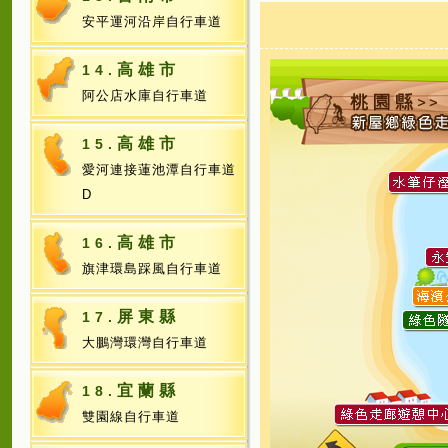
安平運河沿岸自行車道
高雄市
14.
阿公店水庫自行車道
高雄市
15.
愛河連接蓮池潭自行車道
D
高雄市
16.
旗津環島踩風自行車道
屏東縣
17.
大鵬灣環灣自行車道
宜蘭縣
18.
雙園線自行車道