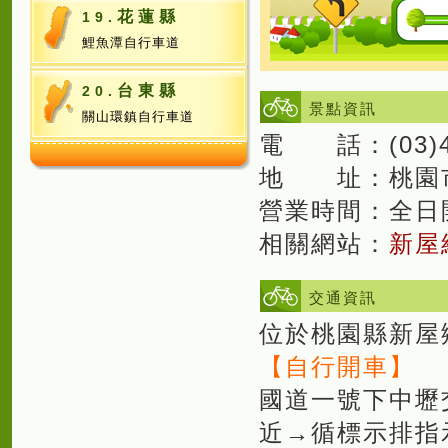
花蓮縣
19.
鯉魚潭自行車道
台東縣
20.
景點資訊
關山環鎮自行車道
電 話：(03)4
地 址：桃園
營業時間：全日
相關網站：
新屋
交通資訊
位於桃園縣新屋
【自行開車】
國道一號下中壢
近→循標示排指