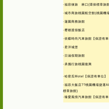
‧
福容徠旅 林口(環保標章旅館
‧
城市商旅桃園航空館(桃園機場
‧
蓮園商務旅館
‧
壢都渡假飯店
‧
依蝶時尚汽車旅館【保證有車
‧
君洋城堡
‧
日涵假期旅館
‧
承攜行旅桃園復興
‧
哈密瓜Motel【保證有車位】
‧
福容大飯店??桃園機場捷運A
標章旅館)
‧
臻愛風情汽車旅館【保證有車