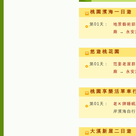
桃園濱海一日遊
第01天：
地景藝術
廊
→
永安
悠遊桃花園
第01天：
范姜老屋
廊
→
永安
桃園享樂活單車
第01天：
老Ｋ牌睡
岸濱海自行
大溪新屋二日遊