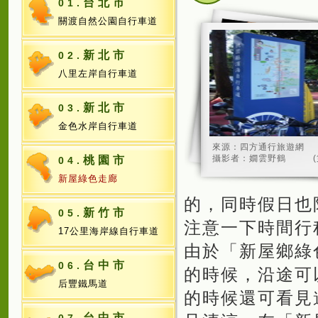
台北市
01.
關渡自然公園自行車道
新北市
02.
八里左岸自行車道
新北市
03.
金色水岸自行車道
來源：四方通行旅遊網
攝影者：嫺雲野鶴
桃園市
04.
新屋綠色走廊
的，同時假日也
新竹市
05.
注意一下時間行
17公里海岸線自行車道
由於「新屋鄉綠
台中市
06.
的時候，沿途可
后豐鐵馬道
的時候還可看見
台中市