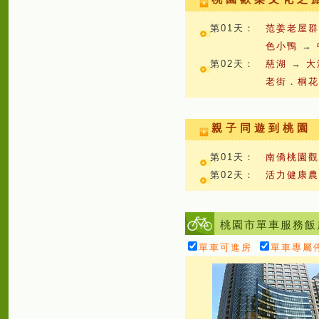
第01天：
范姜老屋
色小鴨
→
第02天：
慈湖
→
大
老街．桐
親子同遊到桃園
第01天：
南僑桃園
第02天：
活力健康
桃園市單車服務飯
單車可進房
單車專屬