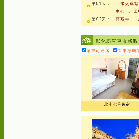
第01天：
二水火車
中心
→
田
第02天：
寶藏寺
→
彰化縣單車服務飯
單車可進房
單車專屬
北斗七星民宿