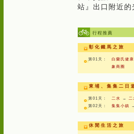
站』出口附近的
行程推薦
彰化鐵馬之旅
第01天：
白蘭氏健
象商圈
東埔、集集二日
第01天：
二水
→
二
第02天：
集集小鎮
休閒生活之旅