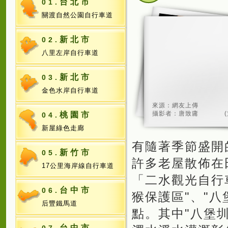
台北市
01.
關渡自然公園自行車道
新北市
02.
八里左岸自行車道
新北市
03.
金色水岸自行車道
來源：網友上傳
攝影者：唐致庸
桃園市
04.
新屋綠色走廊
有隨著季節盛開
新竹市
05.
許多老屋散佈在
17公里海岸線自行車道
「二水觀光自行
台中市
06.
猴保護區"、"八
后豐鐵馬道
點。其中"八堡
台中市