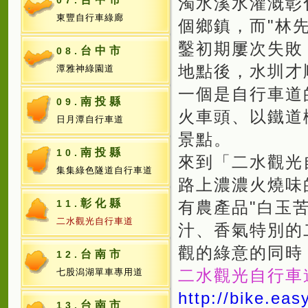
濁水溪水灌溉彰
07.
東豐自行車綠廊
個鄉鎮，而"林
鑿初期屢次失敗
台中市
08.
地點後，水圳才
潭雅神綠園道
一個是自行車道
南投縣
09.
火車頭、以鐵道
日月潭自行車道
景點。
南投縣
10.
來到「二水觀光
集集綠色隧道自行車道
路上濃濃火燒味
彰化縣
11.
有農產品"白玉苦
二水觀光自行車道
汁、香氣特別的
觀的綠意的同時
台南市
12.
二水觀光自行車
七股潟湖單車專用道
http://bike.ea
台南市
13.