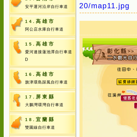
20/map11.jpg
安平運河沿岸自行車道
高雄市
14.
阿公店水庫自行車道
高雄市
15.
愛河連接蓮池潭自行車道
D
高雄市
16.
旗津環島踩風自行車道
屏東縣
17.
大鵬灣環灣自行車道
宜蘭縣
18.
雙園線自行車道