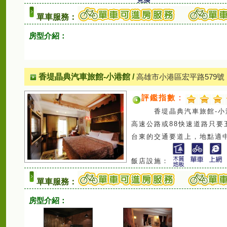
單車服務：
房型介紹：
香堤晶典汽車旅館-小港館
/
高雄市小港區宏平路579號
評鑑指數
：
香堤晶典汽車旅館-小港
高速公路或88快速道路只要
台東的交通要道上，地點適
飯店設施：
單車服務：
房型介紹：