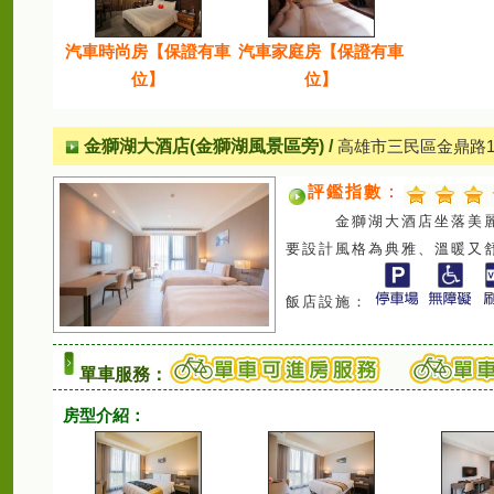
汽車時尚房【保證有車
汽車家庭房【保證有車
位】
位】
金獅湖大酒店(金獅湖風景區旁)
/
高雄市三民區金鼎路1
評鑑指數
：
金獅湖大酒店坐落美麗的
要設計風格為典雅、溫暖又
飯店設施：
單車服務：
房型介紹：