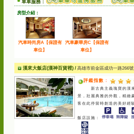
單車服務：
房型介紹：
汽車時尚房A【保證有
汽車豪華房C【保證有
車位】
車位】
漢來大飯店(漢神百貨裡)
/
高雄市前金區成功一路266號
評鑑指數
：
新古典主義瑰寶的漢來大飯
景，壯麗典雅的外觀，精緻
客在此停留時創造的美好經
飯店設施：