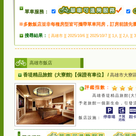
單車服務：
※多數飯店並非每種房型皆可攜帶單車同房，訂房前請先
搜尋結果：
[ 高雄市 ][ 2025/10/6 ][ 2025/10/7 ][ 1人
高雄市飯店
香堤精品旅館 (大寮館)【保證有車位】
/
高雄市大寮區
評鑑指數
：
高雄香堤精品旅館(大寮館
予老旅館一個新生命，引發
飯店設施：