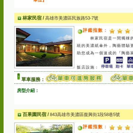
林家民宿
/
高雄市美濃區民族路53-7號
評鑑指數
：
林家民宿是一間獨棟的古
統的美濃紙傘外，陶藝體驗
助您成為一個速成的『陶藝
飯店設施：
單車服務：
房型介紹：
百果園民宿
/
843高雄市美濃區復興街1段58巷5號
評鑑指數
：