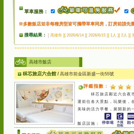
單車服務：
※多數飯店並非每種房型皆可攜帶單車同房，訂房前請先
搜尋結果：
[ 高雄市 ][ 2026/6/14 ][ 2026/6/15 ][ 1人
高雄市飯店
秝芯旅店六合館
/
高雄市前金區新盛一街55號
評鑑指數
：
秝芯旅店鄰近六合夜市、
運前往各大景點，玩樂後，
美味的活力早餐，展開新的
飯店設施：