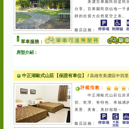
美濃百果園民宿是民宿主
分享。百果園民宿佔地一千
靜的欣賞大自然星空之美。
飯店設施：
單車服務：
房型介紹：
中正湖歐式山莊【保證有車位】
/
高雄市美濃區中圳里
評鑑指數
：
中正湖歐式山莊位於高雄美
切、乾淨、有特色、幸福感
美景、美食、美好假期～
飯店設施：