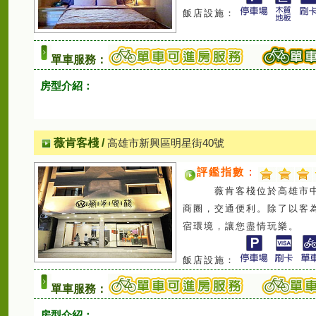
飯店設施：
單車服務：
房型介紹：
薇肯客棧
/
高雄市新興區明星街40號
評鑑指數
：
薇肯客棧位於高雄市中心
商圈，交通便利。除了以客
宿環境，讓您盡情玩樂。
飯店設施：
單車服務：
房型介紹：