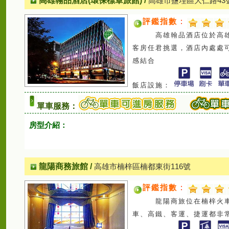
高雄翰品酒店(環保標章旅館)
/
高雄市鹽埕區大仁路43
評鑑指數
：
高雄翰品酒店位於高雄鹽埕
客房任君挑選，酒店內處處
感結合
飯店設施：
單車服務：
房型介紹：
龍陽商務旅館
/
高雄市楠梓區楠都東街116號
評鑑指數
：
龍陽商旅位在楠梓火車站
車、高鐵、客運、捷運都非