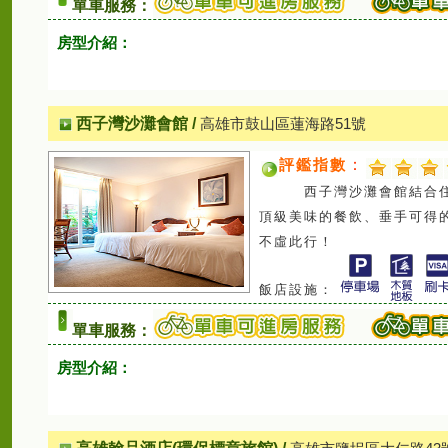
單車服務：
房型介紹：
西子灣沙灘會館
/
高雄市鼓山區蓮海路51號
評鑑指數
：
西子灣沙灘會館結合住宿
頂級美味的餐飲、垂手可得
不虛此行！
飯店設施：
單車服務：
房型介紹：