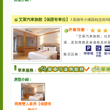
艾萊汽車旅館【保證有車位】
/
高雄市小港區桂忠街5
評鑑指數
：
『艾萊汽車旅館』位於高
適，是您商務及旅遊歇息的
飯店設施：
單車服務：
房型介紹：
商務雙人套房【保證有
車位】